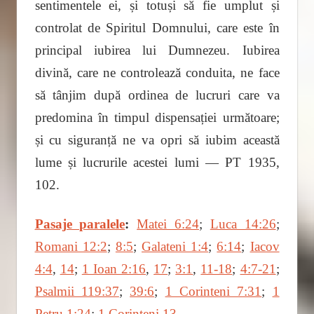
sentimentele ei, și totuși să fie umplut și
controlat de Spiritul Domnului, care este în
principal iubirea lui Dumnezeu. Iubirea
divină, care ne controlează conduita, ne face
să tânjim după ordinea de lucruri care va
predomina în timpul dispensației următoare;
și cu siguranță ne va opri să iubim această
lume și lucrurile acestei lumi — PT 1935,
102.
Pasaje paralele
:
Matei 6:24
;
Luca 14:26
;
Romani 12:2
;
8:5
;
Galateni 1:4
;
6:14
;
Iacov
4:4
,
14
;
1 Ioan 2:16
,
17
;
3:1
,
11-18
;
4:7-21
;
Psalmii 119:37
;
39:6
;
1 Corinteni 7:31
;
1
Petru 1:24
;
1 Corinteni 13
.