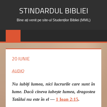
Skip
STINDARDUL BIBLIEI
to
content
Bine ați venit pe site-ul Studenților Bibliei (MML)
20 IUNIE
AUDIO
Nu iubiți lumea, nici lucrurile care sunt în
lume. Dacă cineva iubește lumea, dragostea
Tatălui nu este în el
—
1 Ioan 2:15
.