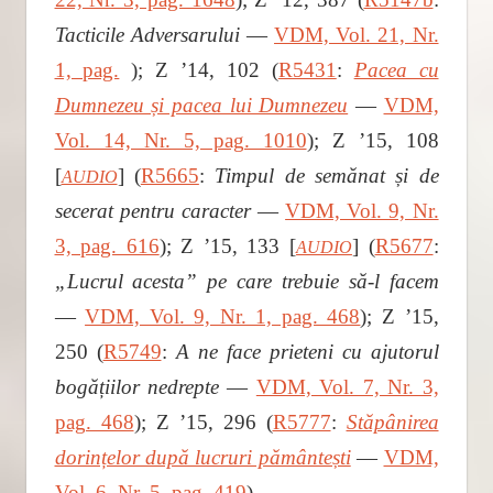
Tacticile Adversarului
―
VDM, Vol. 21, Nr.
1, pag.
); Z ʼ14, 102 (
R5431
:
Pacea cu
Dumnezeu și pacea lui Dumnezeu
―
VDM,
Vol. 14, Nr. 5, pag. 1010
); Z ʼ15, 108
[
] (
R5665
:
Timpul de semănat și de
AUDIO
secerat pentru caracter
―
VDM, Vol. 9, Nr.
3, pag. 616
); Z ʼ15, 133 [
] (
R5677
:
AUDIO
„Lucrul acesta” pe care trebuie să-l facem
―
VDM, Vol. 9, Nr. 1, pag. 468
); Z ʼ15,
250 (
R5749
:
A ne face prieteni cu ajutorul
bogățiilor nedrepte
―
VDM, Vol. 7, Nr. 3,
pag. 468
); Z ʼ15, 296 (
R5777
:
Stăpânirea
dorințelor după lucruri pământești
―
VDM,
Vol. 6, Nr. 5, pag. 419
).