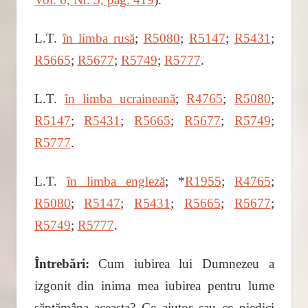
L.T.
în limba rusă
;
R5080
;
R5147
;
R5431
;
R5665
;
R5677
;
R5749
;
R5777
.
L.T.
în limba ucraineană
;
R4765
;
R5080
;
R5147
;
R5431
;
R5665
;
R5677
;
R5749
;
R5777
.
L.T.
în limba engleză
; *
R1955
;
R4765
;
R5080
;
R5147
;
R5431
;
R5665
;
R5677
;
R5749
;
R5777
.
Întrebări:
Cum iubirea lui Dumnezeu a
izgonit din inima mea iubirea pentru lume
săptămâna aceasta? Ce ajutor sau ce piedici