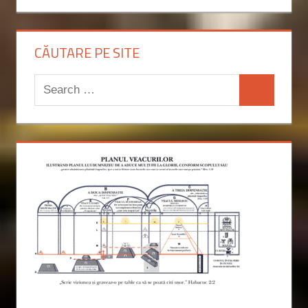
CĂUTARE PE SITE
Search
Search
for: