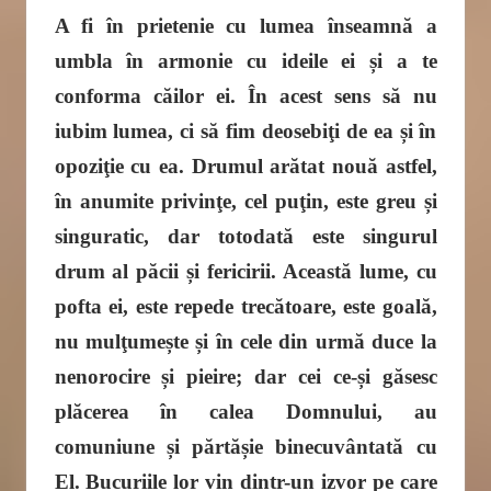
A fi în prietenie cu lumea înseamnă a
umbla în armonie cu ideile ei și a te
conforma căilor ei. În acest sens să nu
iubim lumea, ci să fim deosebiţi de ea și în
opoziţie cu ea. Drumul arătat nouă astfel,
în anumite privinţe, cel puţin, este greu și
singuratic, dar totodată este singurul
drum al păcii și fericirii. Această lume, cu
pofta ei, este repede trecătoare, este goală,
nu mulţumește și în cele din urmă duce la
nenorocire și pieire; dar cei ce-și găsesc
plăcerea în calea Domnului, au
comuniune și părtășie binecuvântată cu
El. Bucuriile lor vin dintr-un izvor pe care