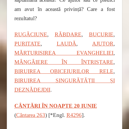
am avut în această privință? Care a fost
rezultatul?
RUGĂCIUNE
,
RĂBDARE
,
BUCURIE
,
PURITATE
,
LAUDĂ
,
AJUTOR
,
MĂRTURISIREA EVANGHELIEI
,
MÂNGÂIERE ÎN ÎNTRISTARE
,
BIRUIREA OBICEIURILOR RELE
,
BIRUIREA SINGURĂTĂȚII ȘI
DEZNĂDEJDII
.
CÂNTĂRI ÎN NOAPTE 20 IUNIE
(
Cântarea 263
) [*Engl.
R4296
].