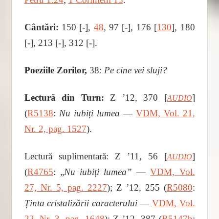
Cântări:
150 [-],
48
, 97 [-], 176 [
130
], 180
[-], 213 [-], 312 [-].
Poeziile Zorilor,
38:
Pe cine vei sluji?
Lectură din Turn:
Z ʼ12, 370 [
]
AUDIO
(
R5138
:
Nu iubiți lumea ―
VDM, Vol. 21,
Nr. 2, pag. 1527
).
Lectură suplimentară: Z ʼ11, 56 [
]
AUDIO
(
R4765
: „
Nu iubiți lumea”
―
VDM, Vol.
27, Nr. 5, pag. 2227
); Z ʼ12, 255 (
R5080
:
Ținta cristalizării caracterului
―
VDM, Vol.
22, Nr. 3, pag. 1648
); Z ʼ12, 387 (
R5147b
: