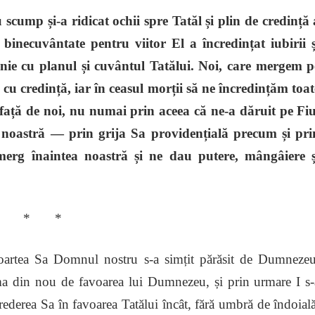
cump și-a ridicat ochii spre Tatăl și plin de credință 
e binecuvântate pentru viitor El a încredințat iubirii ș
onie cu planul și cuvântul Tatălui. Noi, care mergem p
cu credință, iar în ceasul morții să ne încredințăm toat
e față de noi, nu numai prin aceea că ne-a dăruit pe Fiu
 noastră — prin grija Sa providențială precum și pri
merg înaintea noastră și ne dau putere, mângâiere ș
* * *
oartea Sa Domnul nostru s-a simțit părăsit de Dumnezeu
ma din nou de favoarea lui Dumnezeu, și prin urmare I s-
crederea Sa în favoarea Tatălui încât, fără umbră de îndoială