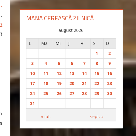
.
5,
MANA CEREASCĂ ZILNICĂ
n
august 2026
t
L
Ma
Mi
J
V
S
D
1
2
3
4
5
6
7
8
9
10
11
12
13
14
15
16
17
18
19
20
21
22
23
24
25
26
27
28
29
30
31
n
« iul.
sept. »
a