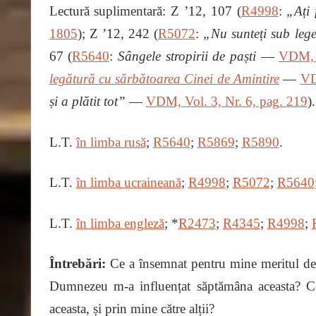
Lectură suplimentară: Z ʼ12, 107 (
R4998
:
„Ați 
1805
); Z ʼ12, 242 (
R5072
:
„Nu sunteți sub lege
67 (
R5640
:
Sângele stropirii de paști
―
VDM, V
legătură cu sărbătoarea Cinei de Amintire
―
VD
și a plătit tot”
―
VDM, Vol. 3, Nr. 6, pag. 219
).
L.T.
în limba rusă
;
R5640
;
R5869
;
R5890
.
L.T.
în limba ucraineană
;
R4998
;
R5072
;
R5640
L.T.
în limba engleză
; *
R2473
;
R4345
;
R4998
;
Întrebări:
Ce a însemnat pentru mine meritul dep
Dumnezeu m-a influențat săptămâna aceasta? Ce
aceasta, și prin mine către alții?