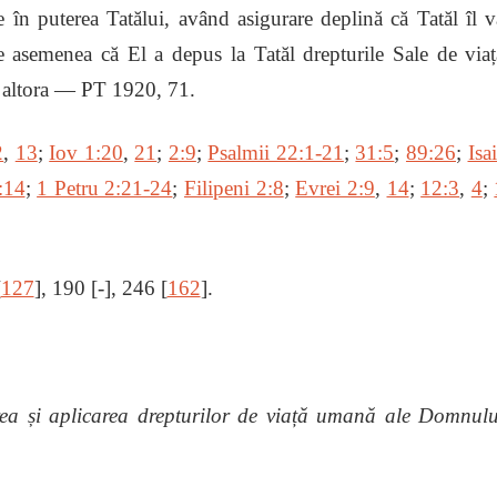
re în puterea Tatălui, având asigurare deplină că Tatăl îl v
de asemenea că El a depus la Tatăl drepturile Sale de viaț
l altora — PT 1920, 71.
2
,
13
;
Iov 1:20
,
21
;
2:9
;
Psalmii 22:1-21
;
31:5
;
89:26
;
Isa
:14
;
1 Petru 2:21-24
;
Filipeni 2:8
;
Evrei 2:9
,
14
;
12:3
,
4
;
[
127
], 190 [-], 246 [
162
].
rea și aplicarea drepturilor de viață umană ale Domnulu