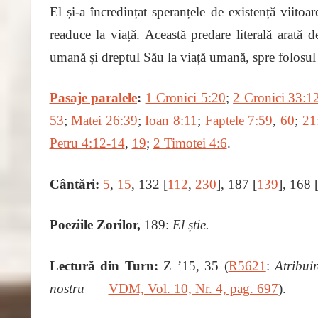
El și-a încredințat speranțele de existență viitoa
readuce la viață. Această predare literală arată 
umană și dreptul Său la viață umană, spre folosu
Pasaje paralele
:
1 Cronici 5:20
;
2 Cronici 33:1
53
;
Matei 26:39
;
Ioan 8:11
;
Faptele 7:59
,
60
;
21
Petru 4:12-14
,
19
;
2 Timotei 4:6
.
Cântări:
5
,
15
, 132 [
112
,
230
], 187 [
139
], 168 
Poeziile Zorilor,
189:
El știe.
Lectură din Turn:
Z ʼ15, 35 (
R5621
:
Atribui
nostru ―
VDM, Vol. 10, Nr. 4, pag. 697
).