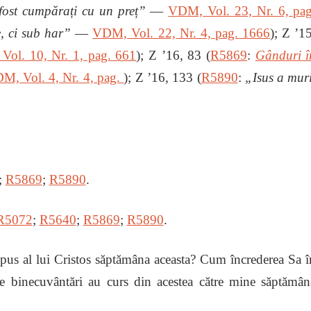
fost cumpărați cu un preț”
―
VDM, Vol. 23, Nr. 6, pag
, ci sub har”
―
VDM, Vol. 22, Nr. 4, pag. 1666
); Z ʼ1
ol. 10, Nr. 1, pag. 661
); Z ʼ16, 83 (
R5869
:
Gânduri î
M, Vol. 4, Nr. 4, pag.
); Z ʼ16, 133 (
R5890
:
„Isus a muri
;
R5869
;
R5890
.
R5072
;
R5640
;
R5869
;
R5890
.
us al lui Cristos săptămâna aceasta? Cum încrederea Sa î
 binecuvântări au curs din acestea către mine săptămân