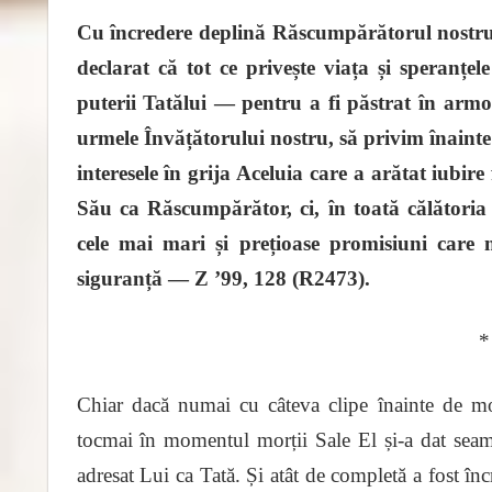
Cu încredere deplină Răscumpărătorul nostru s
declarat că tot ce privește viața și speranțel
puterii Tatălui — pentru a fi păstrat în arm
urmele Învățătorului nostru, să privim înainte 
interesele în grija Aceluia care a arătat iubir
Său ca Răscumpărător, ci, în toată călătoria
cele mai mari și prețioase promisiuni care 
siguranță
— Z ’99, 128 (R2473).
Chiar dacă numai cu câteva clipe înainte de m
tocmai în momentul morții Sale El și-a dat sea
adresat Lui ca Tată. Și atât de completă a fost în