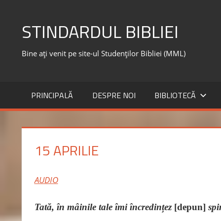
Skip
to
STINDARDUL BIBLIEI
content
Bine ați venit pe site-ul Studenților Bibliei (MML)
PRINCIPALĂ
DESPRE NOI
BIBLIOTECĂ
15 APRILIE
AUDIO
Tată, în mâinile tale îmi încredințez
[depun]
spi