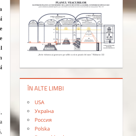
a
i
e
e
l
n
i
ÎN ALTE LIMBI
USA
Україна
,
Россия
a
Polska
,